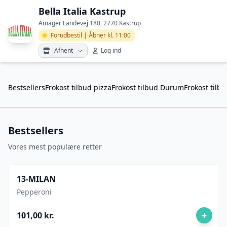
Bella Italia Kastrup
Amager Landevej 180, 2770 Kastrup
Forudbestil | Åbner kl. 11:00
Afhent
Log ind
Bestsellers
Frokost tilbud pizza
Frokost tilbud Durum
Frokost tilb
Bestsellers
Vores mest populære retter
13-MILAN
Pepperoni
+
101,00 kr.